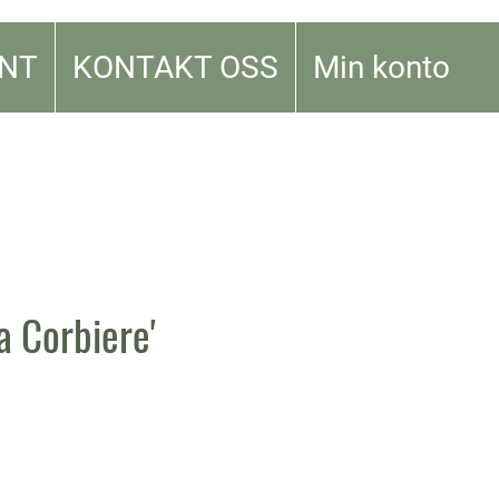
NT
KONTAKT OSS
Min konto
La Corbiere'