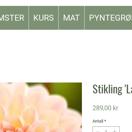
MSTER
KURS
MAT
PYNTEGRØ
Stikling '
Pris
289,00 kr
Antall
*