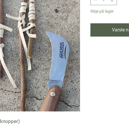
Ikkje på lager
Varsle nå
4 knopper)