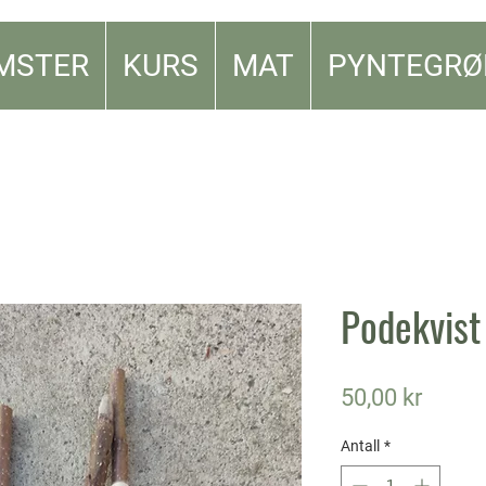
MSTER
KURS
MAT
PYNTEGRØ
Podekvist 
Pris
50,00 kr
Antall
*