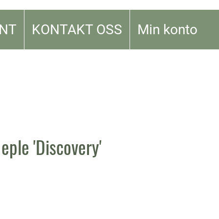
NT
KONTAKT OSS
Min konto
eple 'Discovery'