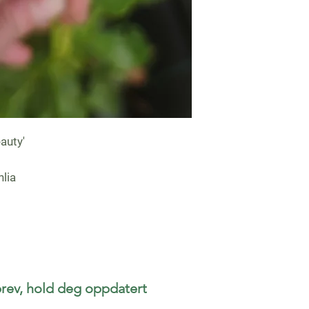
eauty'
hlia
rev, hold deg oppdatert