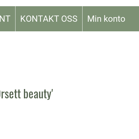
NT
KONTAKT OSS
Min konto
Orsett beauty'