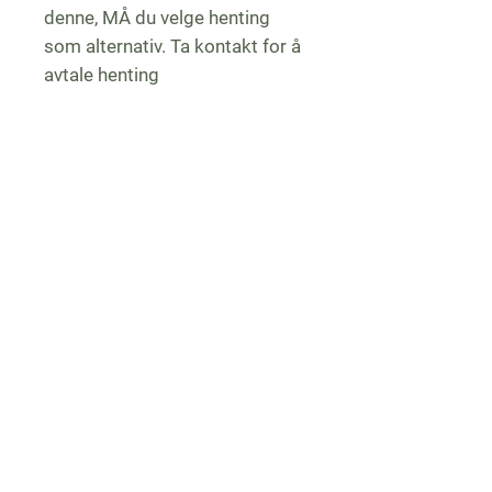
denne, MÅ du velge henting
som alternativ. Ta kontakt for å
avtale henting
Nyhetsbrev, hold deg 
oppdatert
E-post
*
Bli med!
Eg vil abonnere på nyhetsbrev 
fra Gulen gartneri (max 2 i 
måneden).
*