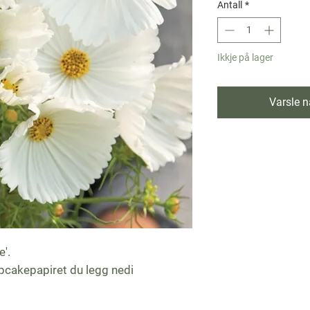
Antall
*
Ikkje på lager
Varsle nå
'.
upcakepapiret du legg nedi