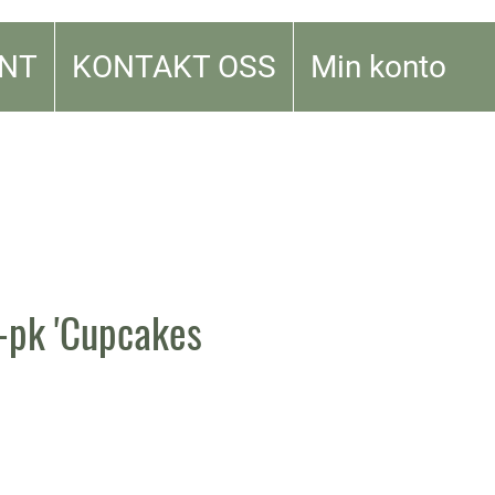
NT
KONTAKT OSS
Min konto
-pk 'Cupcakes