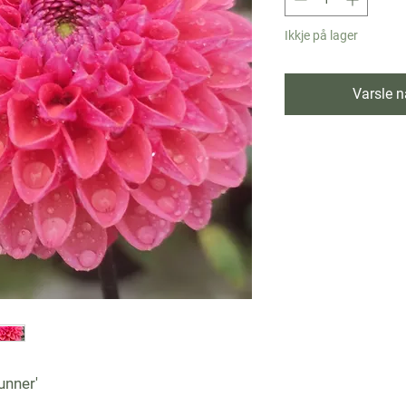
Ikkje på lager
Varsle nå
unner'