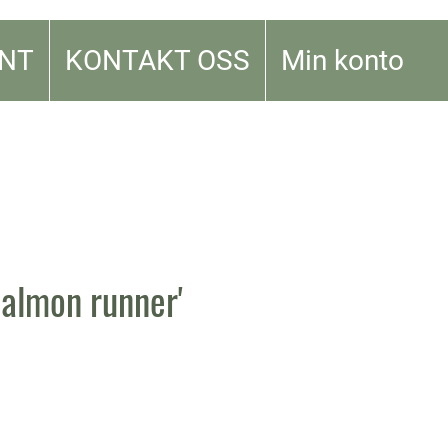
NT
KONTAKT OSS
Min konto
Salmon runner'