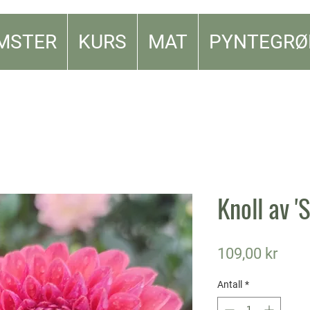
MSTER
KURS
MAT
PYNTEGRØ
Knoll av '
Pris
109,00 kr
Antall
*